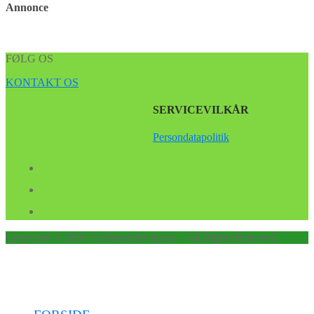
Annonce
FØLG OS
KONTAKT OS
SERVICEVILKÅR
Persondatapolitik
Copyright © 2026 Findhundehvalp.dk – All Rights Reserved.
Menu