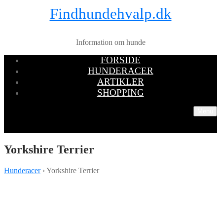
Findhundehvalp.dk
Information om hunde
FORSIDE
HUNDERACER
ARTIKLER
SHOPPING
Menu
Yorkshire Terrier
Hunderacer
› Yorkshire Terrier