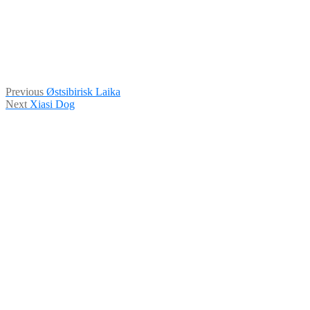
Indlægsnavigation
Previous
Previous
Østsibirisk Laika
Next
post:
Next
Xiasi Dog
post: