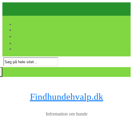
Spring
Menu
Luk
til
indhold
Søg
efter:
Findhundehvalp.dk
Information om hunde