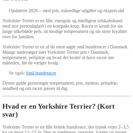
Opdateret 2026 – med pris, månedlige udgifter og ekspert-råd
Yorkshire Terrier er en lille, energisk og intelligent selskabshund
med stor personlighed i en kompakt krop. Racen er kendt for sin
lange silkebløde pels, sit modige temperament og sin store loyalitet
over for familien.
Yorkshire Terrier er en af de mest søgte små hunderacer i Danmark.
Mange undersøger især Yorkshire Terrier pris i Danmark,
temperament, pelspleje og hvad det koster at have racen om
måneden, før de vælger hvalp.
Se også:
Små hunderacer
Denne guide gennemgår temperament, pris, motion, pelspleje,
sundhed og om racen passer til dig.
Hvad er en Yorkshire Terrier? (Kort
svar)
Yorkshire Terrier er en lille britisk hunderace, der typisk vejer 2–3,5
kg og lever 12–15 år. Den er intelligent, energisk, kærlig og meget