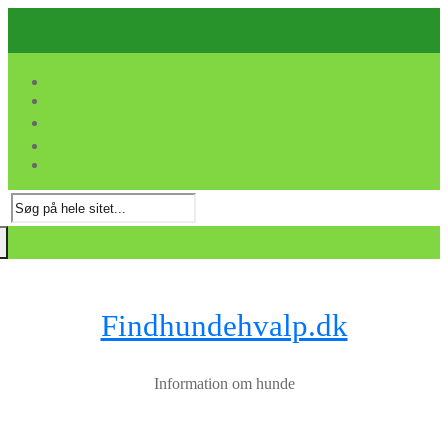
Spring
Menu
Luk
til
indhold
Søg
efter:
Findhundehvalp.dk
Information om hunde