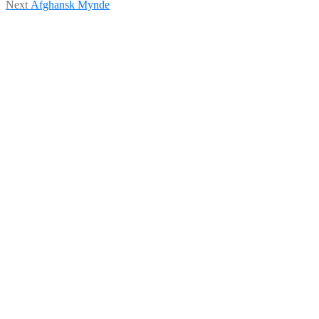
Indlægsnavigation
Next
Next
Afghansk Mynde
post: