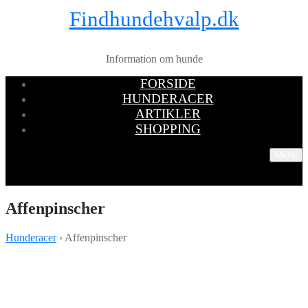
Findhundehvalp.dk
Information om hunde
FORSIDE
HUNDERACER
ARTIKLER
SHOPPING
Menu
Affenpinscher
Hunderacer
› Affenpinscher