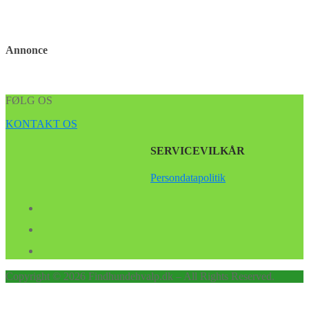
Annonce
FØLG OS
KONTAKT OS
SERVICEVILKÅR
Persondatapolitik
Copyright © 2026 Findhundehvalp.dk – All Rights Reserved.