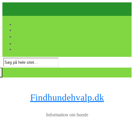
Spring
Menu
Luk
til
indhold
Søg
efter:
Findhundehvalp.dk
Information om hunde