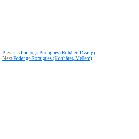
Indlægsnavigation
Previous
Previous
Podengo Portugues (Ruhåret, Dværg)
Next
post:
Next
Podengo Portugues (Korthåret, Mellem)
post: