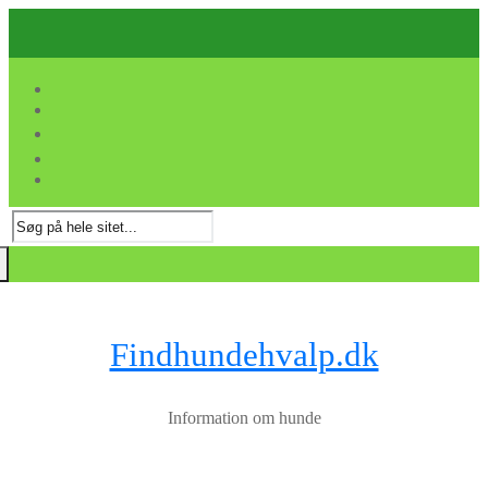
Spring
Menu
Luk
til
indhold
Søg
efter:
Findhundehvalp.dk
Information om hunde