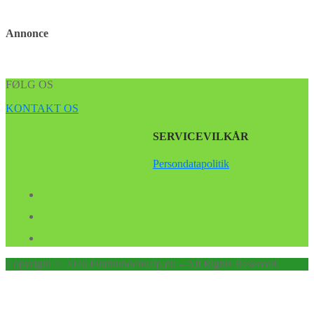
Annonce
FØLG OS
KONTAKT OS
SERVICEVILKÅR
Persondatapolitik
Copyright © 2026 Findhundehvalp.dk – All Rights Reserved.