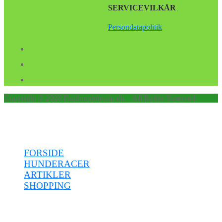
SERVICEVILKÅR
Persondatapolitik
Copyright © 2026 Findhundehvalp.dk – All Rights Reserved.
Menu
FORSIDE
HUNDERACER
ARTIKLER
SHOPPING