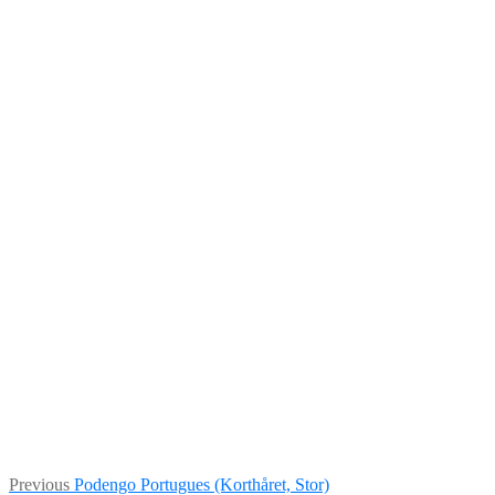
Indlægsnavigation
Previous
Previous
Podengo Portugues (Korthåret, Stor)