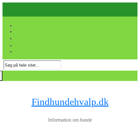
Spring
Menu
Luk
til
indhold
Søg
efter:
Findhundehvalp.dk
Information om hunde