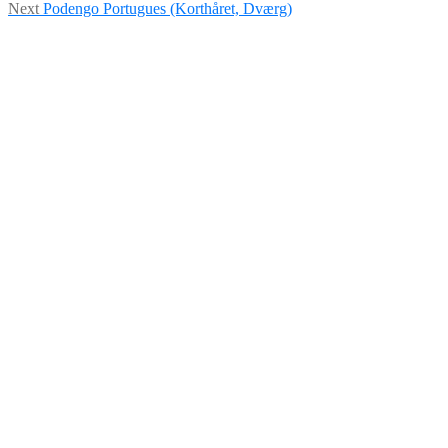
Next
post:
Next
Podengo Portugues (Korthåret, Dværg)
post: