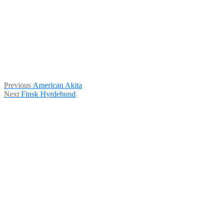
Indlægsnavigation
Previous
Previous
American Akita
Next
post:
Next
Finsk Hyrdehund
post: