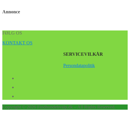
Annonce
FØLG OS
KONTAKT OS
SERVICEVILKÅR
Persondatapolitik
Copyright © 2026 Findhundehvalp.dk – All Rights Reserved.