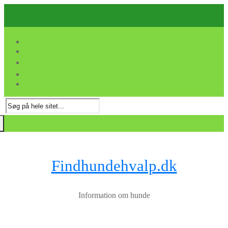
Spring
Menu
Luk
til
indhold
Søg
efter:
Findhundehvalp.dk
Information om hunde