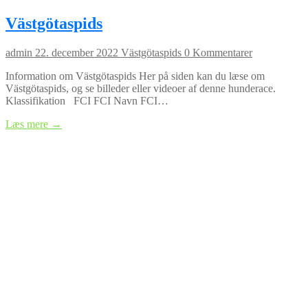
Västgötaspids
admin
22. december 2022
Västgötaspids
0 Kommentarer
Information om Västgötaspids Her på siden kan du læse om
Västgötaspids, og se billeder eller videoer af denne hunderace.
Klassifikation FCI FCI Navn FCI…
Læs mere →