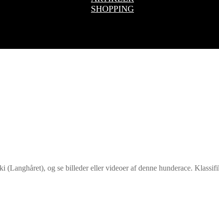
SHOPPING
i (Langhåret), og se billeder eller videoer af denne hunderace. Klas