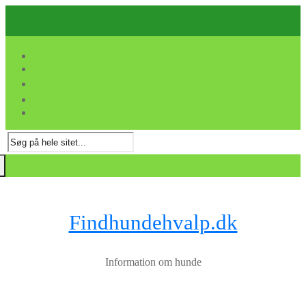
Spring
Menu
Luk
til
indhold
Søg
efter:
Findhundehvalp.dk
Information om hunde