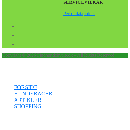
SERVICEVILKÅR
Persondatapolitik
Copyright © 2026 Findhundehvalp.dk – All Rights Reserved.
Menu
FORSIDE
HUNDERACER
ARTIKLER
SHOPPING