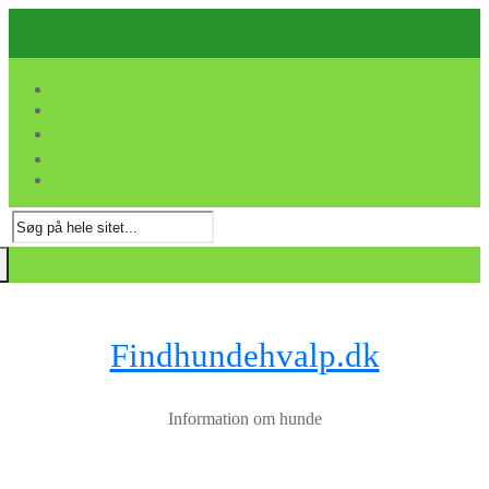
Spring
Menu
Luk
til
indhold
Søg
efter:
Findhundehvalp.dk
Information om hunde