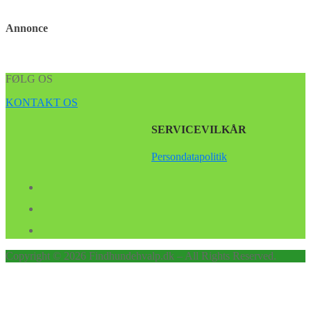
Annonce
FØLG OS
KONTAKT OS
SERVICEVILKÅR
Persondatapolitik
Copyright © 2026 Findhundehvalp.dk – All Rights Reserved.