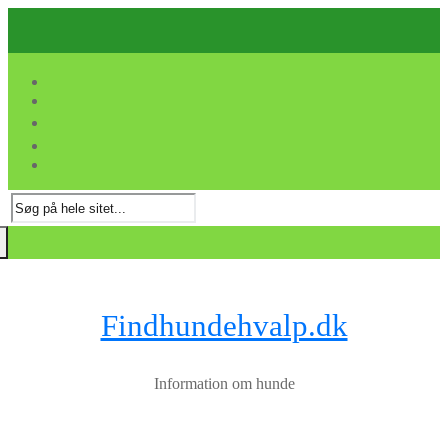
Spring
Menu
Luk
til
indhold
Søg
efter:
Findhundehvalp.dk
Information om hunde