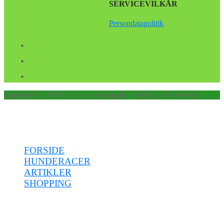
SERVICEVILKÅR
Persondatapolitik
Copyright © 2026 Findhundehvalp.dk – All Rights Reserved.
Menu
FORSIDE
HUNDERACER
ARTIKLER
SHOPPING