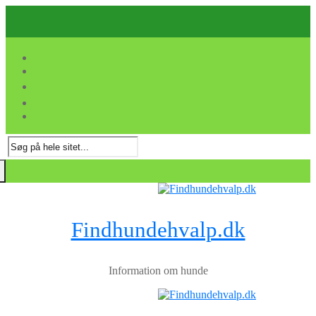
Spring
Menu
Luk
til
indhold
Søg
efter:
Findhundehvalp.dk
Information om hunde