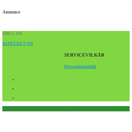
Annonce
FØLG OS
KONTAKT OS
SERVICEVILKÅR
Persondatapolitik
Copyright © 2026 Findhundehvalp.dk – All Rights Reserved.