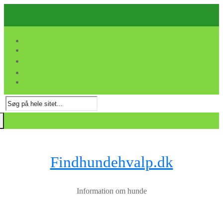
Spring
Menu
Luk
til
indhold
Søg
efter:
Findhundehvalp.dk
Information om hunde