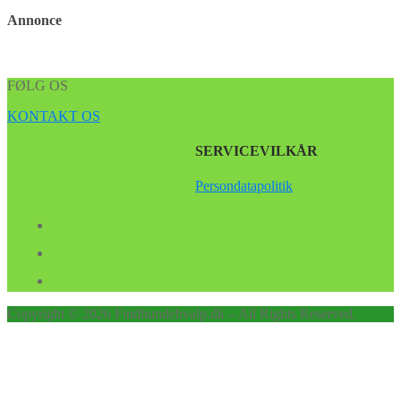
Annonce
FØLG OS
KONTAKT OS
SERVICEVILKÅR
Persondatapolitik
Copyright © 2026 Findhundehvalp.dk – All Rights Reserved.