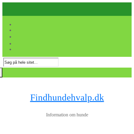
Spring
Menu
Luk
til
indhold
Søg
efter:
Findhundehvalp.dk
Information om hunde