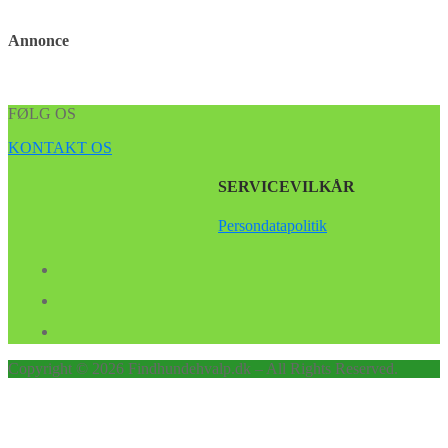
Annonce
FØLG OS
KONTAKT OS
SERVICEVILKÅR
Persondatapolitik
Copyright © 2026 Findhundehvalp.dk – All Rights Reserved.