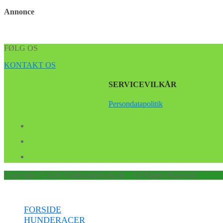
Annonce
FØLG OS
KONTAKT OS
SERVICEVILKÅR
Persondatapolitik
Copyright © 2026 Findhundehvalp.dk – All Rights Reserved.
Menu
FORSIDE
HUNDERACER