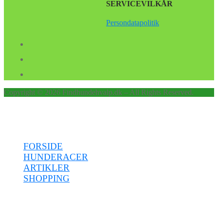
SERVICEVILKÅR
Persondatapolitik
Copyright © 2026 Findhundehvalp.dk – All Rights Reserved.
Menu
FORSIDE
HUNDERACER
ARTIKLER
SHOPPING