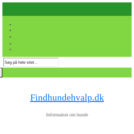
Spring
Menu
Luk
til
indhold
Søg
efter:
Findhundehvalp.dk
Information om hunde