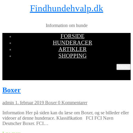
Findhundehvalp.dk
Information om hunde
FORSIDE
HUNDERACER
ARTIKLER
SHOPPING
Menu
Boxer
admin
1. februar 2019
Boxer
0 Kommentarer
Information Her på siden kan du læse om Boxer, og se billeder eller
videoer af denne hunderace. Klassifikation FCI FCI Navn
Deutscher Boxer. FCI…