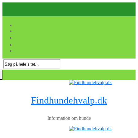
Spring
Menu
Luk
til
indhold
Søg
efter:
Findhundehvalp.dk
Information om hunde