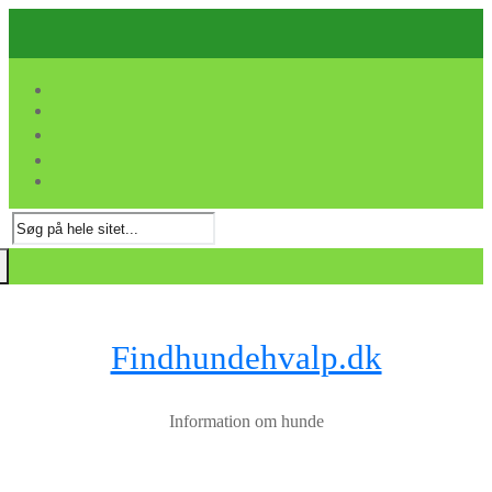
Spring
Menu
Luk
til
indhold
Søg
efter:
Findhundehvalp.dk
Information om hunde