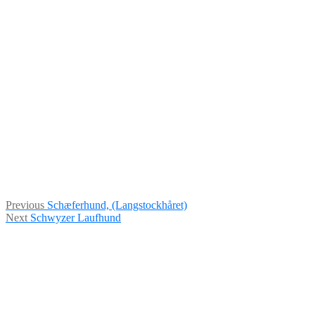
Indlægsnavigation
Previous
Previous
Schæferhund, (Langstockhåret)
Next
post:
Next
Schwyzer Laufhund
post: