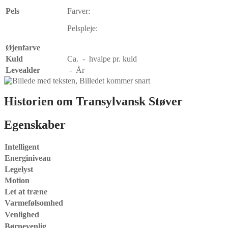
Pels
Farver:
Pelspleje:
Øjenfarve
Kuld
Ca. - hvalpe pr. kuld
Levealder
- År
Historien om Transylvansk Støver
Egenskaber
Intelligent
Energiniveau
Legelyst
Motion
Let at træne
Varmefølsomhed
Venlighed
Børnevenlig