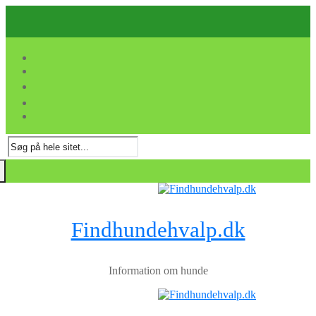
Spring
Menu
Luk
til
indhold
Søg
efter:
Findhundehvalp.dk
Information om hunde