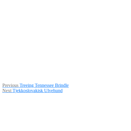
Indlægsnavigation
Previous
Previous
Treeing Tennessee Brindle
Next
post:
Next
Tjekkoslovakisk Ulvehund
post: