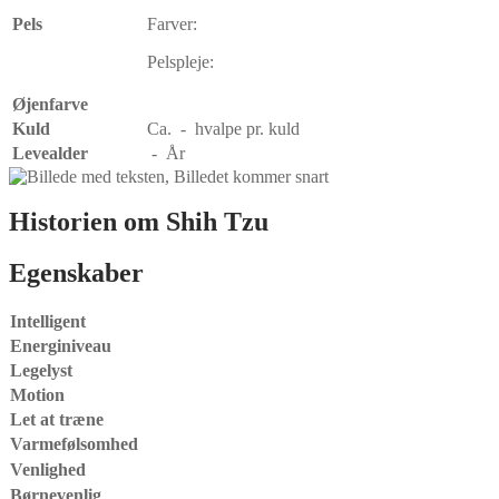
Pels
Farver:
Pelspleje:
Øjenfarve
Kuld
Ca. - hvalpe pr. kuld
Levealder
- År
Historien om
Shih Tzu
Egenskaber
Intelligent
Energiniveau
Legelyst
Motion
Let at træne
Varmefølsomhed
Venlighed
Børnevenlig