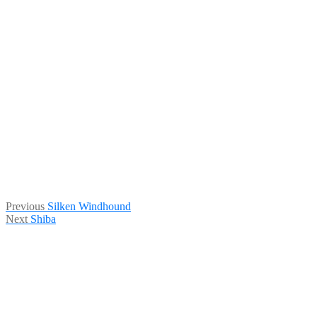
Indlægsnavigation
Previous
Previous
Silken Windhound
Next
post:
Next
Shiba
post: