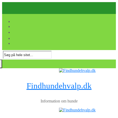
Spring
Menu
Luk
til
indhold
Søg
efter:
Findhundehvalp.dk
Information om hunde