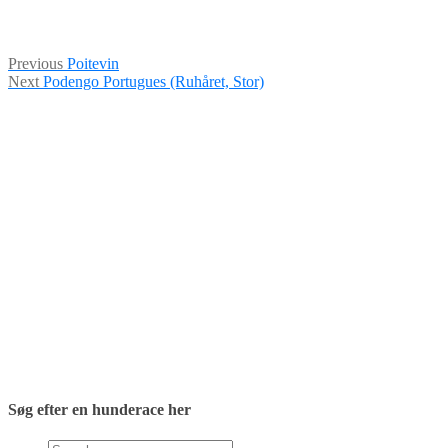
Indlægsnavigation
Previous
Previous
Poitevin
Next
post:
Next
Podengo Portugues (Ruhåret, Stor)
post:
Søg efter en hunderace her