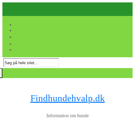
Spring
Menu
Luk
til
indhold
Søg
efter:
Findhundehvalp.dk
Information om hunde