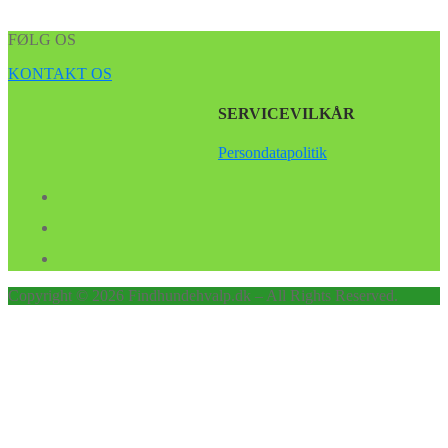
FØLG OS
KONTAKT OS
SERVICEVILKÅR
Persondatapolitik
Copyright © 2026 Findhundehvalp.dk – All Rights Reserved.