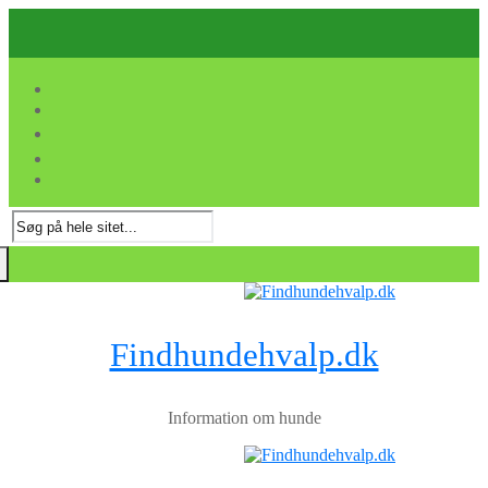
Spring
Menu
Luk
til
indhold
Søg
efter:
Findhundehvalp.dk
Information om hunde