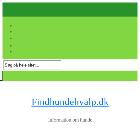
Spring
Menu
Luk
til
indhold
Søg
efter:
Findhundehvalp.dk
Information om hunde