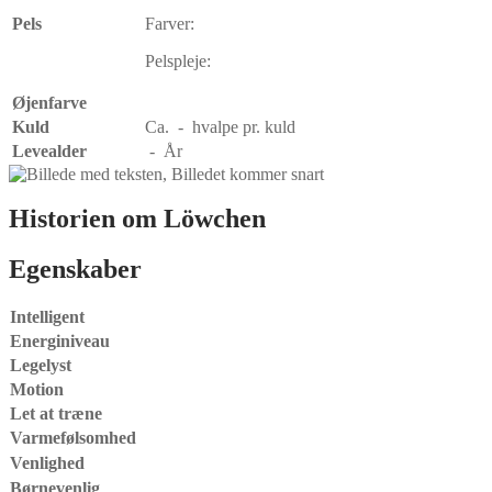
Pels
Farver:
Pelspleje:
Øjenfarve
Kuld
Ca. - hvalpe pr. kuld
Levealder
- År
Historien om Löwchen
Egenskaber
Intelligent
Energiniveau
Legelyst
Motion
Let at træne
Varmefølsomhed
Venlighed
Børnevenlig