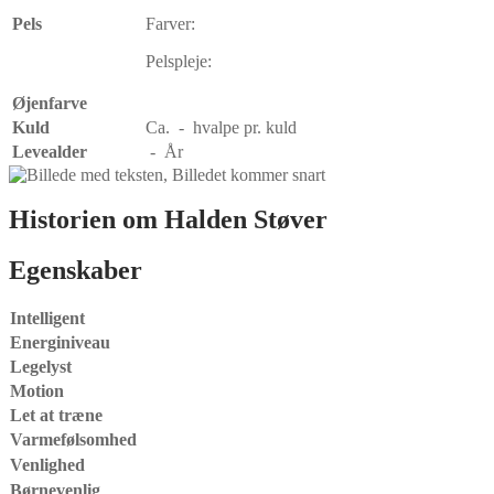
Pels
Farver:
Pelspleje:
Øjenfarve
Kuld
Ca. - hvalpe pr. kuld
Levealder
- År
Historien om Halden Støver
Egenskaber
Intelligent
Energiniveau
Legelyst
Motion
Let at træne
Varmefølsomhed
Venlighed
Børnevenlig