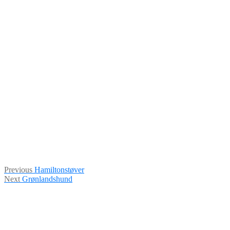
Indlægsnavigation
Previous
Previous
Hamiltonstøver
Next
post:
Next
Grønlandshund
post: