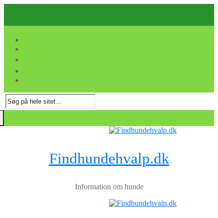
Spring
Menu
Luk
til
indhold
Søg
efter:
Findhundehvalp.dk
Information om hunde