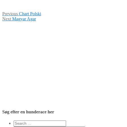
Indlægsnavigation
Previous
Previous
Chart Polski
Next
post:
Next
Magyar Agar
post:
Søg efter en hunderace her