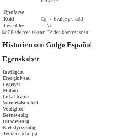
Pelspleje:
Øjenfarve
Kuld
Ca. - hvalpe pr. kuld
Levealder
- År
Historien om Galgo Español
Egenskaber
Intelligent
Energiniveau
Legelyst
Motion
Let at træne
Varmefølsomhed
Venlighed
Børnevenlig
Hundevenlig
Kæledyrsvenlig
Tendens til at gø