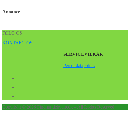
Annonce
FØLG OS
KONTAKT OS
SERVICEVILKÅR
Persondatapolitik
Copyright © 2026 Findhundehvalp.dk – All Rights Reserved.