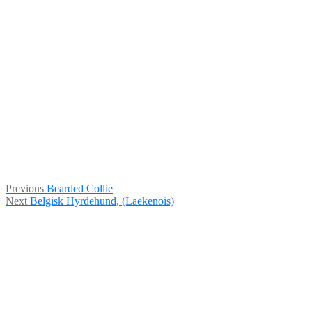
Indlægsnavigation
Previous
Previous
Bearded Collie
Next
post:
Next
Belgisk Hyrdehund, (Laekenois)
post: