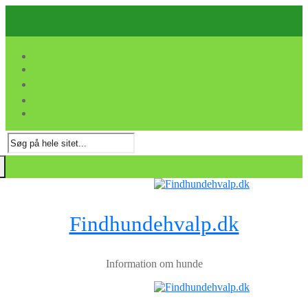
Spring
Menu
Luk
til
indhold
Søg
efter:
Findhundehvalp.dk
Information om hunde