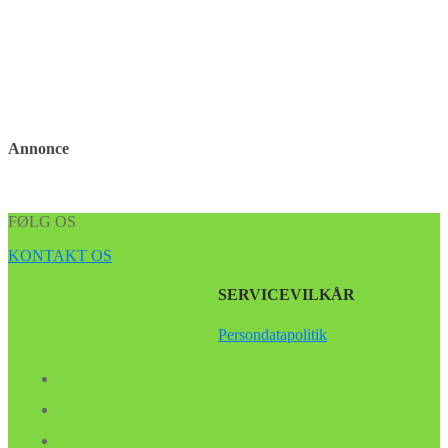
Annonce
FØLG OS
KONTAKT OS
SERVICEVILKÅR
Persondatapolitik