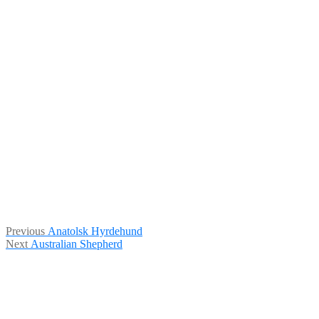
Indlægsnavigation
Previous
Previous
Anatolsk Hyrdehund
Next
post:
Next
Australian Shepherd
post: