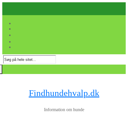
Spring
Menu
Luk
til
indhold
Søg
efter:
Findhundehvalp.dk
Information om hunde