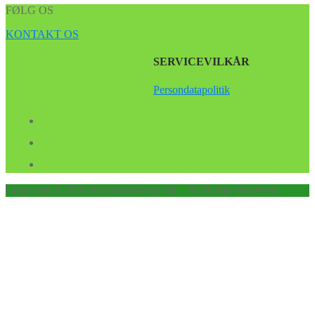
FØLG OS
KONTAKT OS
SERVICEVILKÅR
Persondatapolitik
Copyright © 2026 Findhundehvalp.dk – All Rights Reserved.