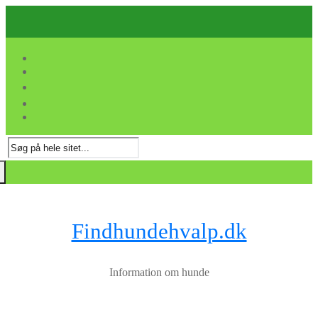
Spring
Menu
Luk
til
indhold
Søg
efter:
Findhundehvalp.dk
Information om hunde