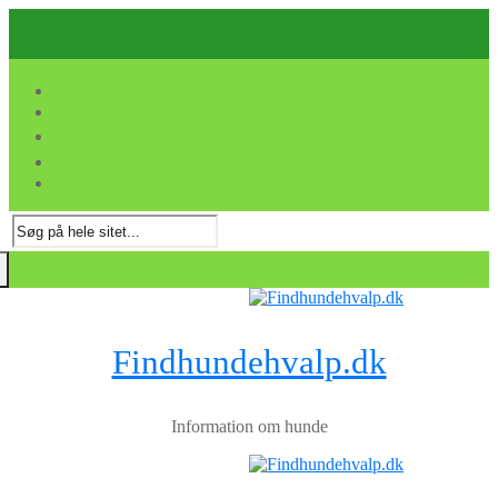
Spring
Menu
Luk
til
indhold
Søg
efter:
Findhundehvalp.dk
Information om hunde