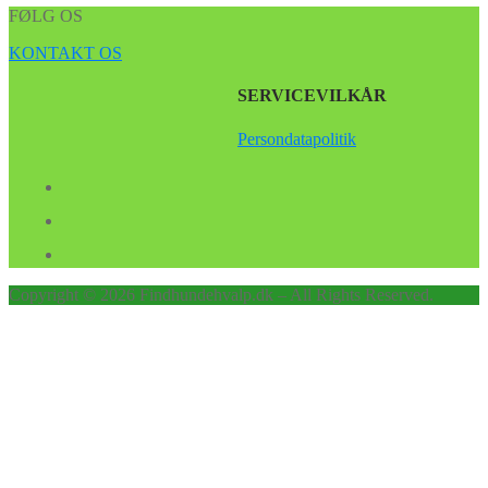
FØLG OS
KONTAKT OS
SERVICEVILKÅR
Persondatapolitik
Copyright © 2026 Findhundehvalp.dk – All Rights Reserved.